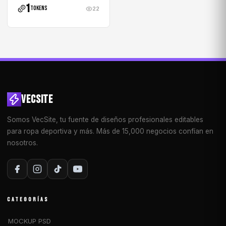
1
tokens
22
VECSITE
Somos VecSite, tu fuente de diseños profesionales editables
para ropa deportiva y más. Más de 15,000 negocios confían en
nosotros.
CATEGORÍAS
MOCKUP PSD