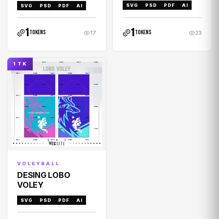
SVG
PSD
PDF
AI
SVG
PSD
PDF
AI
1
1
tokens
tokens
17
23
1 TK
VOLEYBALL
DESING LOBO
VOLEY
SVG
PSD
PDF
AI