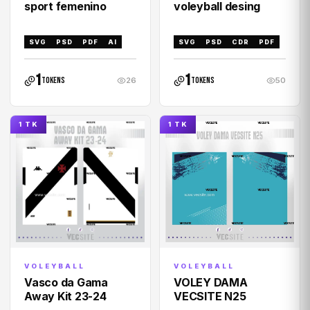
sport femenino
voleyball desing
SVG
PSD
PDF
AI
SVG
PSD
CDR
PDF
1
1
tokens
tokens
26
50
1 TK
1 TK
VOLEYBALL
VOLEYBALL
VOLEY DAMA
Vasco da Gama
VECSITE N25
Away Kit 23-24