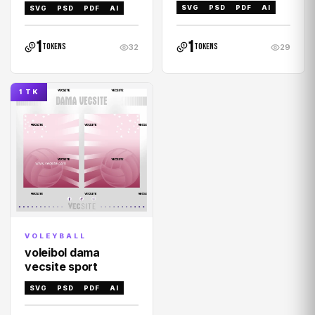
SVG
PSD
PDF
AI
SVG
PSD
PDF
AI
1
1
tokens
tokens
32
29
1 TK
VOLEYBALL
voleibol dama
vecsite sport
SVG
PSD
PDF
AI