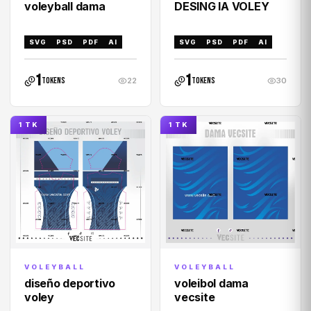
voleyball dama
DESING IA VOLEY
SVG
PSD
PDF
AI
SVG
PSD
PDF
AI
1
1
tokens
tokens
22
30
1 TK
1 TK
VOLEYBALL
VOLEYBALL
voleibol dama
diseño deportivo
vecsite
voley