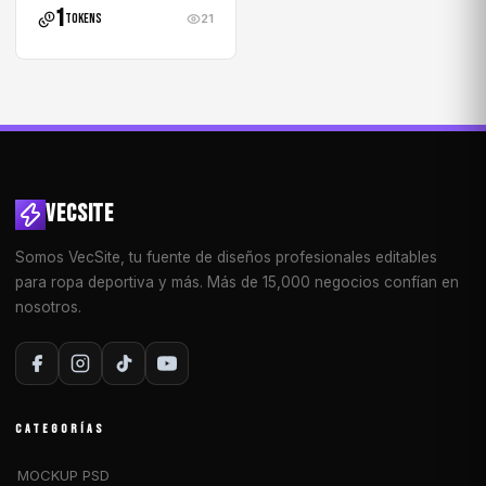
1
tokens
21
VECSITE
Somos VecSite, tu fuente de diseños profesionales editables
para ropa deportiva y más. Más de 15,000 negocios confían en
nosotros.
CATEGORÍAS
MOCKUP PSD