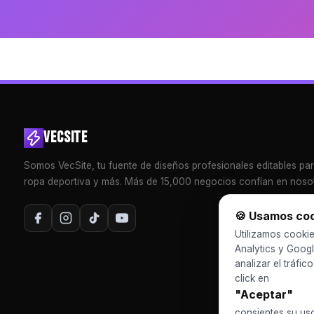
VECSITE
Somos VecSite, tu fuente de diseños profesionales editables pa
ropa deportiva y más. Más de 15,000 negocios confían en nosot
🍪 Usamos co
Utilizamos cookie
Analytics y Googl
analizar el tráfic
click en
"Aceptar"
consientes su us