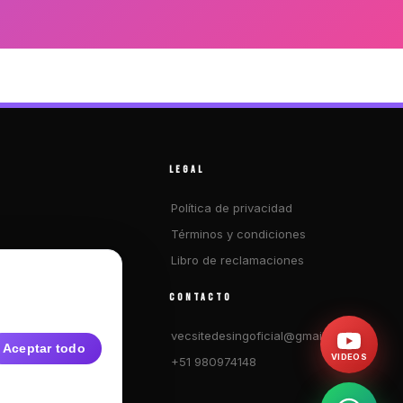
LEGAL
Política de privacidad
Términos y condiciones
Libro de reclamaciones
os
CONTACTO
ecuentes
vecsitedesingoficial@gmail.com
Aceptar todo
VIDEOS
+51 980974148