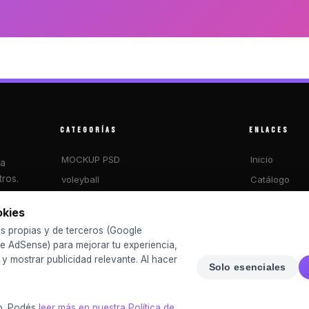
CATEGORÍAS
ENLACES
MOCKUP PSD
Inicio
ra
ros.
voleyball
Catálogo
FUTSAL
Blog
okies
2026 MUNDIAL
Sobre nosotr
s propias y de terceros (Google
basketball
Preguntas fr
e AdSense) para mejorar tu experiencia,
o y mostrar publicidad relevante. Al hacer
CHINITOS
Contacto
Solo esenciales
Iniciar Sesión
o. Podés
leer más en nuestra Política de