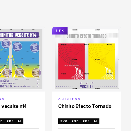
1 TK
OS
CHINITOS
 vecsite n14
Chinito Efecto Tornado
SD
PDF
AI
SVG
PSD
PDF
AI