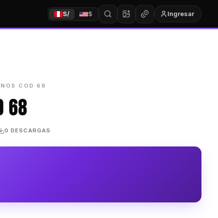
Ingresar
S/
$
INOS COD 68
D 68
0 DESCARGAS