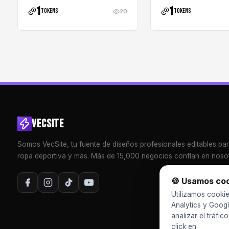
1
1
tokens
tokens
20
VECSITE
Somos VecSite, tu fuente de diseños profesionales editables pa
ropa deportiva y más. Más de 15,000 negocios confían en nosot
🍪 Usamos co
Utilizamos cookie
Analytics y Googl
analizar el tráfic
click en