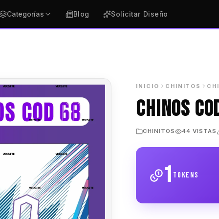
Categorías
Blog
Solicitar Diseño
INICIO
CHINITOS
CH
CHINOS CO
CHINITOS
44 VISTAS
1
tokens