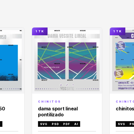
1 TK
1 TK
CHINIT
CHINITOS
n50
chinitos
dama sport lineal
pontilizado
I
SVG
P
SVG
PSD
PDF
AI