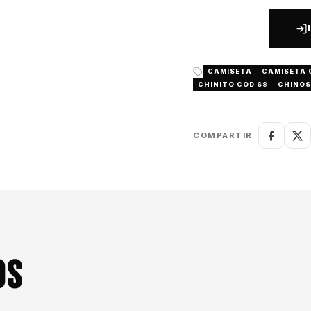
CAMISETA
CAMISETA 
CHINITO COD 68
CHINO
COMPARTIR
OS