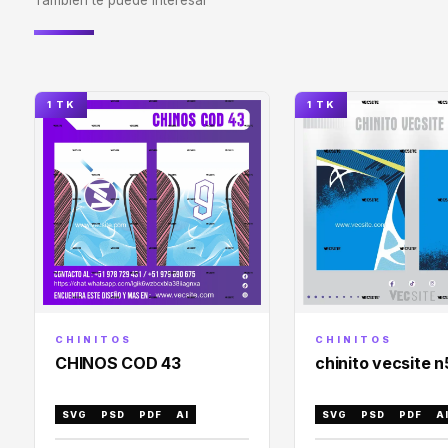
También te puede interesar
1 TK
1 TK
CHINITOS
CHINITOS
chinito vecsite 
CHINOS COD 43
SVG
PSD
PDF
A
SVG
PSD
PDF
AI