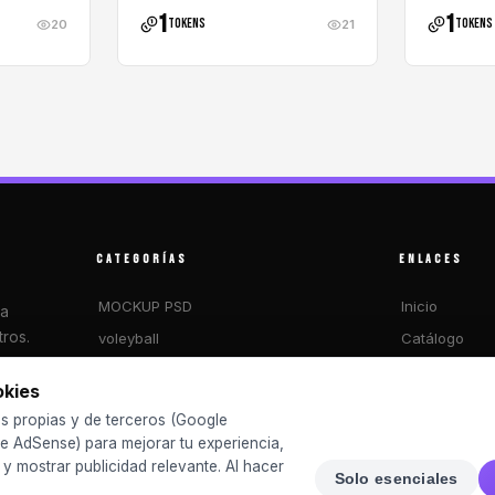
1
1
tokens
tokens
20
21
CATEGORÍAS
ENLACES
MOCKUP PSD
Inicio
ra
ros.
voleyball
Catálogo
FUTSAL
Blog
okies
2026 MUNDIAL
Sobre nosotr
s propias y de terceros (Google
basketball
Preguntas fr
e AdSense) para mejorar tu experiencia,
CHINITOS
Contacto
o y mostrar publicidad relevante. Al hacer
Solo esenciales