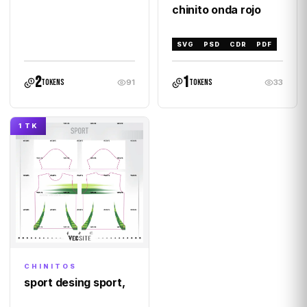
chinito onda rojo
SVG
PSD
CDR
PDF
2
1
tokens
tokens
91
33
1 TK
CHINITOS
sport desing sport,