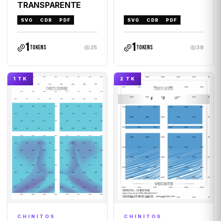
TRANSPARENTE
SVG
CDR
PDF
SVG
CDR
PDF
1
1
tokens
tokens
25
39
1 TK
2 TK
CHINITOS
CHINITOS