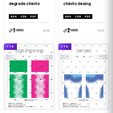
chinito desing
degrade chinito
SVG
CDR
PDF
SVG
CDR
PDF
1
2
tokens
tokens
36
33
1 TK
1 TK