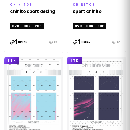
CHINITOS
CHINITOS
chinito sport desing
sport chinito
SVG
CDR
PDF
SVG
CDR
PDF
1
1
tokens
tokens
39
32
1 TK
1 TK