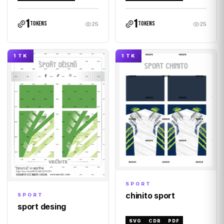
1
1
tokens
tokens
25
25
1 TK
1 TK
SPORT
chinito sport
SPORT
sport desing
SVG
CDR
PDF