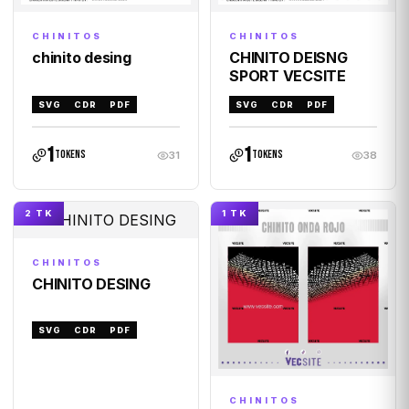
CHINITOS
CHINITOS
chinito desing
CHINITO DEISNG
SPORT VECSITE
SVG
CDR
PDF
SVG
CDR
PDF
1
1
tokens
tokens
31
38
2 TK
1 TK
CHINITOS
CHINITO DESING
SVG
CDR
PDF
CHINITOS