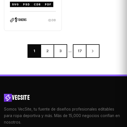
SVG
PSD
CDR
PDF
1
tokens
38
1
2
3
…
17
VECSITE
Somos VecSite, tu fuente de diseños profesionales editables
para ropa deportiva y más. Más de 15,000 negocios confían en
nosotros.