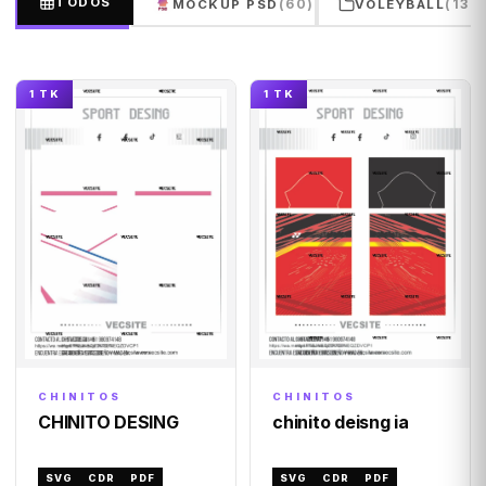
TODOS
(60)
(132
MOCKUP PSD
VOLEYBALL
1 TK
1 TK
CHINITOS
CHINITOS
chinito deisng ia
CHINITO DESING
SVG
CDR
PDF
SVG
CDR
PDF