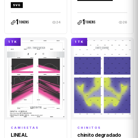
SVG
1
1
tokens
tokens
24
26
1 TK
1 TK
CHINITOS
CAMISETAS
chinito degradado
LINEAL