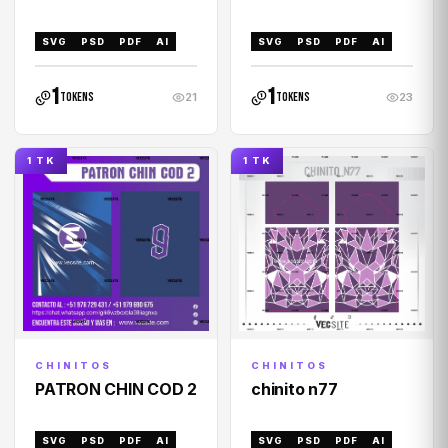
SVG
PSD
PDF
AI
SVG
PSD
PDF
AI
1
1
tokens
tokens
21
23
1 TK
1 TK
CHINITOS
CHINITOS
PATRON CHIN COD 2
chinito n77
SVG
PSD
PDF
AI
SVG
PSD
PDF
AI