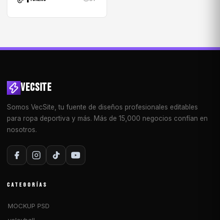
VECSITE
Somos VecSite, tu fuente de diseños profesionales editables
para ropa deportiva y más. Más de 15,000 negocios confían en
nosotros.
CATEGORÍAS
MOCKUP PSD