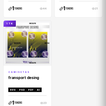
1
1
tokens
tokens
44
21
1 TK
CAMISETAS
fransport desing
SVG
PSD
PDF
AI
1
tokens
23