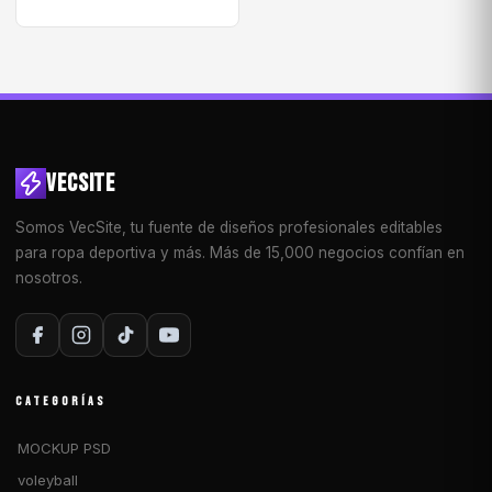
VECSITE
Somos VecSite, tu fuente de diseños profesionales editables
para ropa deportiva y más. Más de 15,000 negocios confían en
nosotros.
CATEGORÍAS
MOCKUP PSD
voleyball