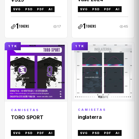
SVG
PSD
PDF
AI
SVG
PSD
PDF
AI
1
1
tokens
tokens
17
45
1 TK
1 TK
CAMISETAS
CAMISETAS
inglaterra
TORO SPORT
SVG
PSD
PDF
AI
SVG
PSD
PDF
AI