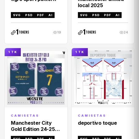
local 2025
SVG
PSD
PDF
AI
SVG
PSD
PDF
AI
1
1
tokens
tokens
19
24
1 TK
1 TK
CAMISETAS
CAMISETAS
deportivo toque
Manchester City
Gold Edition 24-25
PRO
SVG
PSD
PDF
AI
SVG
PSD
PDF
AI