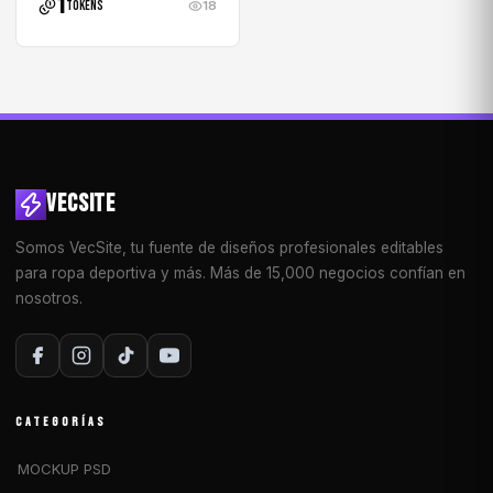
1
tokens
18
VECSITE
Somos VecSite, tu fuente de diseños profesionales editables
para ropa deportiva y más. Más de 15,000 negocios confían en
nosotros.
CATEGORÍAS
MOCKUP PSD