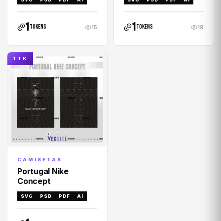
1
1
tokens
tokens
15
19
1 TK
CAMISETAS
Portugal Nike
Concept
SVG
PSD
PDF
AI