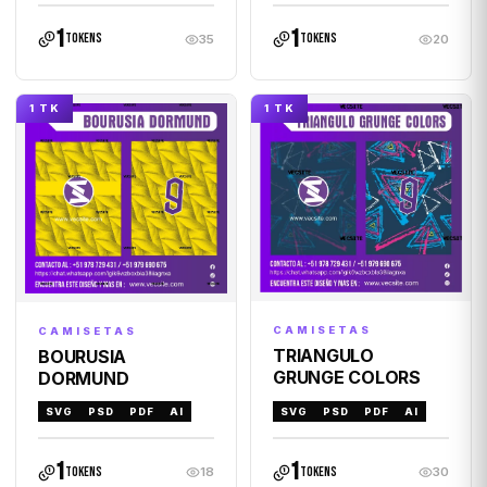
1
1
tokens
tokens
35
20
1 TK
1 TK
CAMISETAS
CAMISETAS
TRIANGULO
BOURUSIA
GRUNGE COLORS
DORMUND
SVG
PSD
PDF
AI
SVG
PSD
PDF
AI
1
1
tokens
tokens
18
30