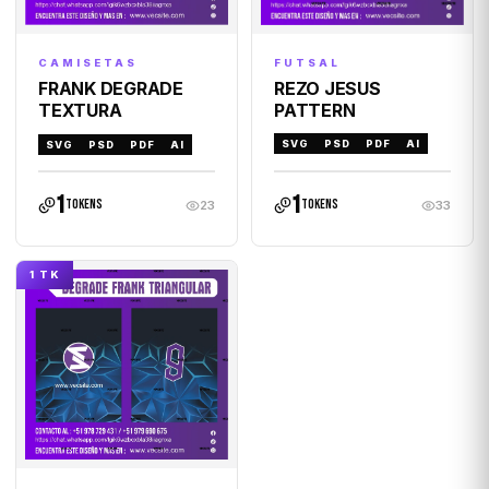
FUTSAL
CAMISETAS
REZO JESUS
FRANK DEGRADE
PATTERN
TEXTURA
SVG
PSD
PDF
AI
SVG
PSD
PDF
AI
1
1
tokens
tokens
23
33
1 TK