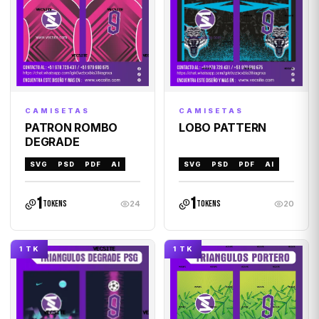
CAMISETAS
CAMISETAS
PATRON ROMBO
LOBO PATTERN
DEGRADE
SVG
PSD
PDF
AI
SVG
PSD
PDF
AI
1
1
tokens
tokens
24
20
1 TK
1 TK