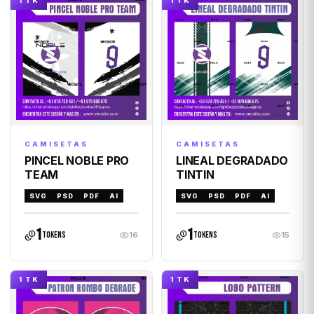
1 TK
1 TK
CAMISETAS
CAMISETAS
PINCEL NOBLE PRO
LINEAL DEGRADADO
TEAM
TINTIN
SVG
PSD
PDF
AI
SVG
PSD
PDF
AI
1
1
tokens
tokens
16
15
1 TK
1 TK