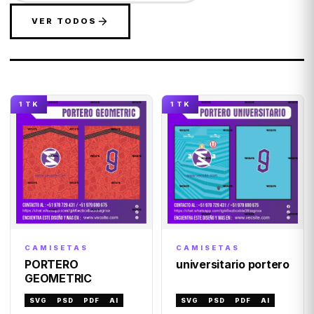
VER TODOS
1 TK
1 TK
CAMISETAS
CAMISETAS
PORTERO
universitario portero
GEOMETRIC
SVG
PSD
PDF
AI
SVG
PSD
PDF
AI