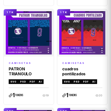
1 TK
1 TK
CAMISETAS
CAMISETAS
cuadros
PATRON
pontilizados
TRIANGULO
SVG
PSD
PDF
AI
SVG
PSD
PDF
AI
1
1
tokens
tokens
19
20