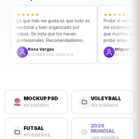
★★★★★
★★★★★
Lo que más me gusta es que todo es
Probé el vectorizador aut
vectorial y bien organizado por
me sorprendió la precisión
capas. Se nota que los hacen
que muchas herramientas
profesionales. Recomendadísimo.
probé antes. Top.
Rosa Vargas
Miguel Torres
DISEÑADORA GRÁFICA
SPORT PRINT
MOCKUP PSD
VOLEYBALL
60 DISEÑOS
132 DISEÑOS
2026
FUTSAL
MUNDIAL
101 DISEÑOS
266 DISEÑOS