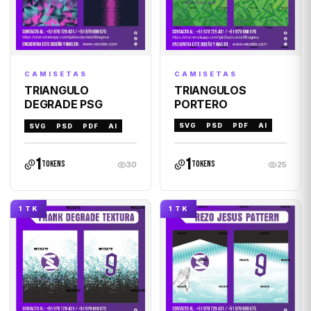
CAMISETAS
CAMISETAS
TRIANGULOS
TRIANGULO
PORTERO
DEGRADE PSG
SVG
PSD
PDF
AI
SVG
PSD
PDF
AI
1
1
tokens
tokens
30
25
1 TK
1 TK