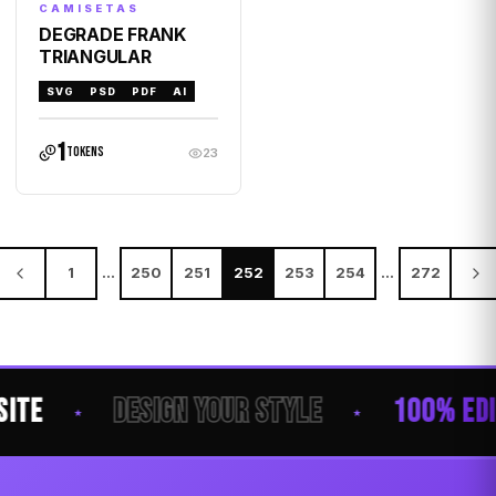
CAMISETAS
DEGRADE FRANK
TRIANGULAR
SVG
PSD
PDF
AI
1
tokens
23
1
…
250
251
252
253
254
…
272
ITE
DESIGN YOUR STYLE
100% EDI
★
★