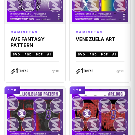
CAMISETAS
CAMISETAS
VENEZUELA ART
AVE FANTASY
PATTERN
SVG
PSD
PDF
AI
SVG
PSD
PDF
AI
1
1
tokens
tokens
18
23
1 TK
1 TK