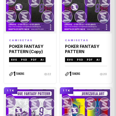
CAMISETAS
CAMISETAS
POKER FANTASY
POKER FANTASY
PATTERN (Copy)
PATTERN
SVG
PSD
PDF
AI
SVG
PSD
PDF
AI
1
1
tokens
tokens
22
20
1 TK
1 TK