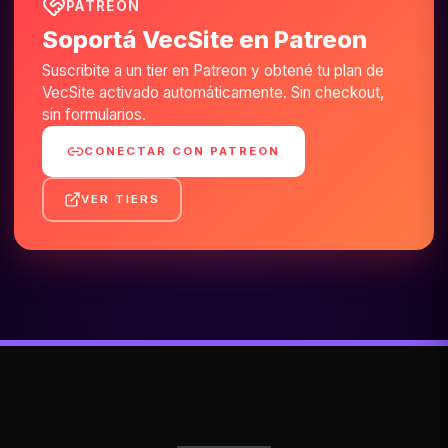
PATREON
Soportá VecSite en Patreon
Suscribite a un tier en Patreon y obtené tu plan de
VecSite activado automáticamente. Sin checkout,
sin formularios.
CONECTAR CON PATREON
VER TIERS