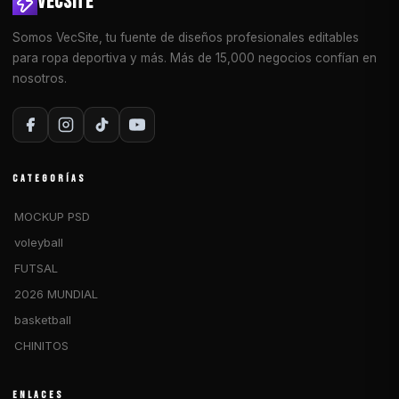
VECSITE
Somos VecSite, tu fuente de diseños profesionales editables
para ropa deportiva y más. Más de 15,000 negocios confían en
nosotros.
CATEGORÍAS
MOCKUP PSD
voleyball
FUTSAL
2026 MUNDIAL
basketball
CHINITOS
ENLACES