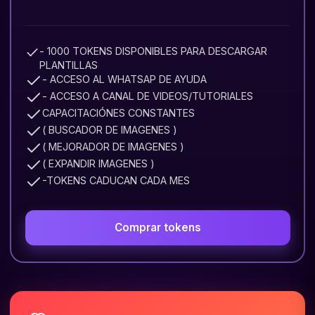
- 1000 TOKENS DISPONIBLES PARA DESCARGAR
PLANTILLAS
- ACCESO AL WHATSAP DE AYUDA
- ACCESO A CANAL DE VIDEOS/TUTORIALES
CAPACITACIÓNES CONSTANTES
( BUSCADOR DE IMAGENES )
( MEJORADOR DE IMAGENES )
( EXPANDIR IMAGENES )
-TOKENS CADUCAN CADA MES
Comprar tokens