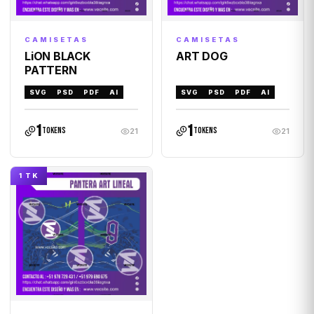
CAMISETAS
CAMISETAS
ART DOG
LiON BLACK
PATTERN
SVG
PSD
PDF
AI
SVG
PSD
PDF
AI
1
1
tokens
tokens
21
21
1 TK