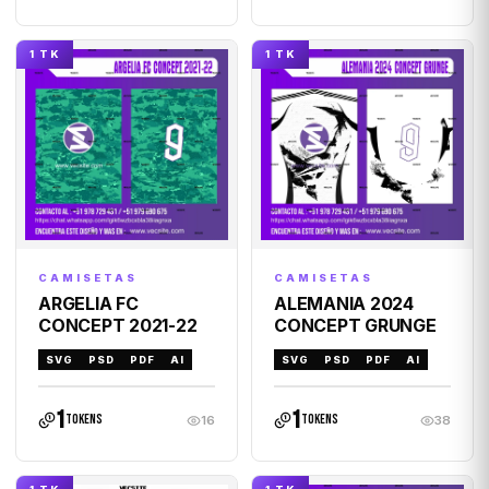
1 TK
1 TK
CAMISETAS
CAMISETAS
ARGELIA FC
ALEMANIA 2024
CONCEPT 2021-22
CONCEPT GRUNGE
SVG
PSD
PDF
AI
SVG
PSD
PDF
AI
1
1
tokens
tokens
16
38