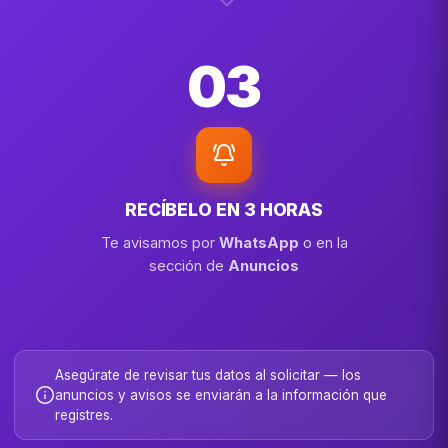
03
RECÍBELO EN 3 HORAS
Te avisamos por
WhatsApp
o en la
sección de
Anuncios
Asegúrate de revisar tus datos al solicitar — los
anuncios y avisos se enviarán a la información que
registres.