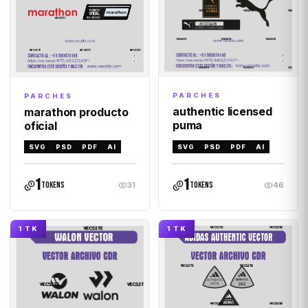
PARCHES
PARCHES
authentic licensed
marathon producto
puma
oficial
SVG
PSD
PDF
AI
SVG
PSD
PDF
AI
1
1
tokens
tokens
31
46
1 TK
1 TK