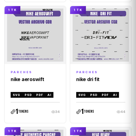
1 TK
1 TK
PARCHES
PARCHES
nike aeroswift
nike dri fit
SVG
PSD
PDF
AI
SVG
PSD
PDF
AI
1
1
tokens
tokens
34
44
1 TK
1 TK