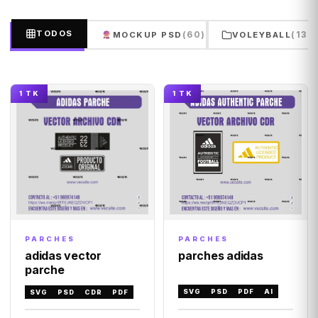
TODOS
(60)
(132
MOCKUP PSD
VOLEYBALL
1 TK
1 TK
PARCHES
PARCHES
parches adidas
adidas vector
parche
SVG
PSD
PDF
AI
SVG
PSD
CDR
PDF