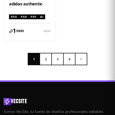
adidas authentic
SVG
PSD
PDF
AI
1
tokens
30
1
2
3
4
VECSITE
Somos VecSite, tu fuente de diseños profesionales editables