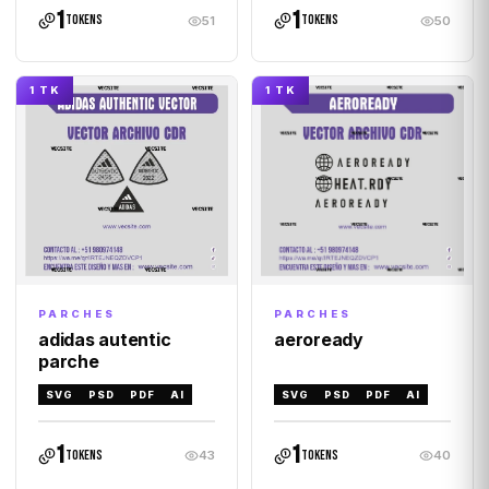
1
1
tokens
tokens
51
50
1 TK
1 TK
PARCHES
PARCHES
adidas autentic
aeroready
parche
SVG
PSD
PDF
AI
SVG
PSD
PDF
AI
1
1
tokens
tokens
43
40