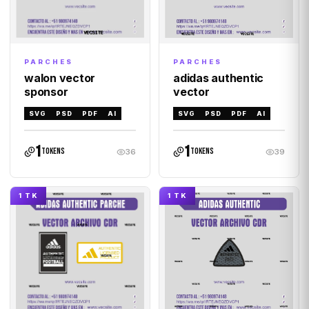
PARCHES
PARCHES
adidas authentic
walon vector
vector
sponsor
SVG
PSD
PDF
AI
SVG
PSD
PDF
AI
1
1
tokens
tokens
36
39
1 TK
1 TK