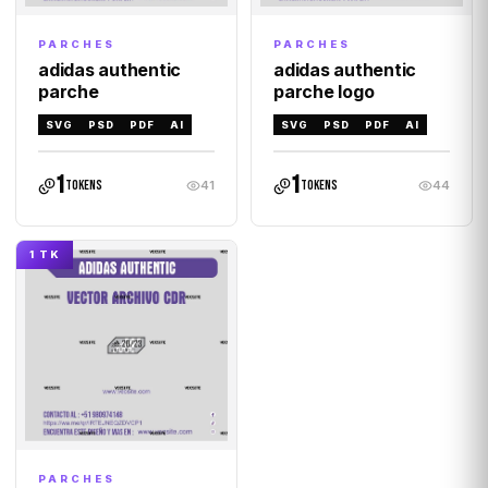
PARCHES
PARCHES
adidas authentic
adidas authentic
parche
parche logo
SVG
PSD
PDF
AI
SVG
PSD
PDF
AI
1
1
tokens
tokens
41
44
1 TK
PARCHES