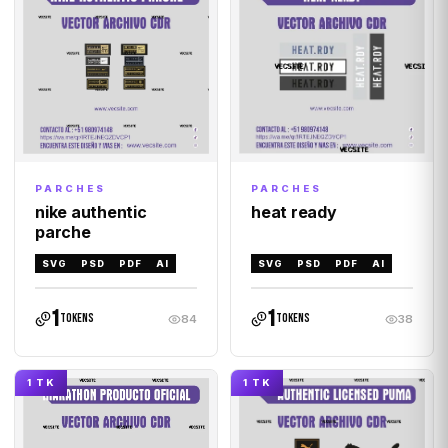
PARCHES
PARCHES
nike authentic
heat ready
parche
SVG
PSD
PDF
AI
SVG
PSD
PDF
AI
1
1
tokens
tokens
84
38
1 TK
1 TK