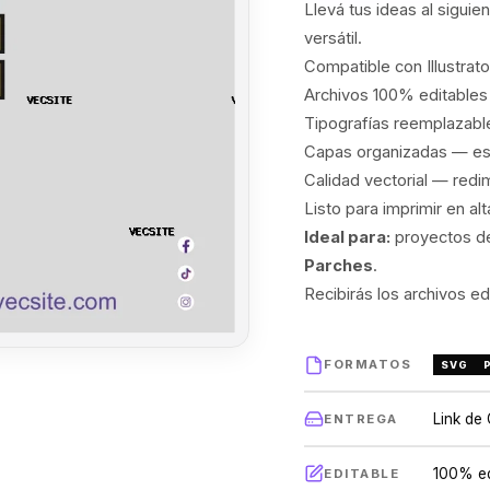
Llevá tus ideas al siguie
versátil.
Compatible con Illustra
Archivos 100% editable
Tipografías reemplazable
Capas organizadas — estr
Calidad vectorial — redi
Listo para imprimir en al
Ideal para:
proyectos de
Parches
.
Recibirás los archivos e
FORMATOS
SVG
Link de
ENTREGA
100% ed
EDITABLE