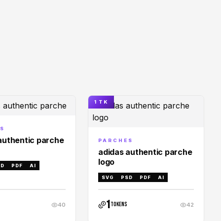
1 TK
S
authentic parche
PARCHES
adidas authentic parche
logo
SD
PDF
AI
SVG
PSD
PDF
AI
1
tokens
40
42