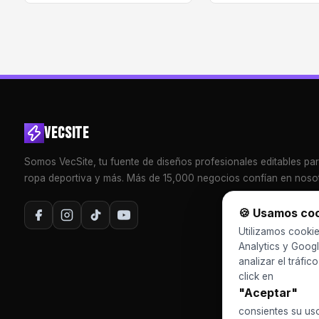
VECSITE
Somos VecSite, tu fuente de diseños profesionales editables pa
ropa deportiva y más. Más de 15,000 negocios confían en nosot
🍪 Usamos co
Utilizamos cookie
Analytics y Googl
analizar el tráfic
click en
"Aceptar"
consientes su us