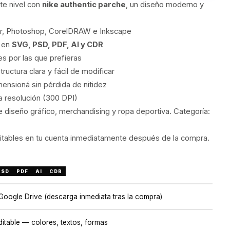
nte nivel con
nike authentic parche
, un diseño moderno y
tor, Photoshop, CorelDRAW e Inkscape
s en
SVG, PSD, PDF, AI y CDR
s por las que prefieras
uctura clara y fácil de modificar
mensioná sin pérdida de nitidez
ta resolución (300 DPI)
 diseño gráfico, merchandising y ropa deportiva. Categoría:
ditables en tu cuenta inmediatamente después de la compra.
PSD
PDF
AI
CDR
 Google Drive (descarga inmediata tras la compra)
itable — colores, textos, formas