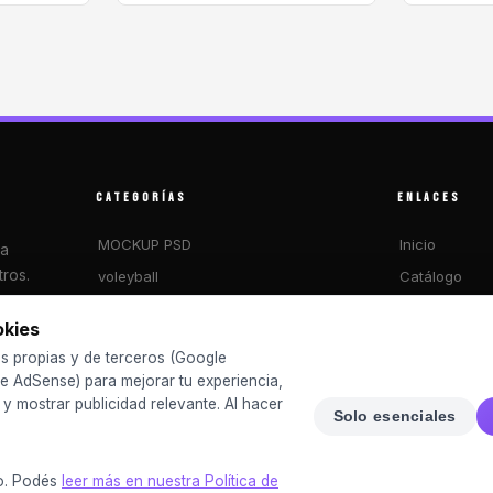
CATEGORÍAS
ENLACES
MOCKUP PSD
Inicio
ra
ros.
voleyball
Catálogo
FUTSAL
Blog
okies
2026 MUNDIAL
Sobre nosotr
s propias y de terceros (Google
basketball
Preguntas fr
e AdSense) para mejorar tu experiencia,
CHINITOS
Contacto
o y mostrar publicidad relevante. Al hacer
Solo esenciales
Iniciar Sesión
o. Podés
leer más en nuestra Política de