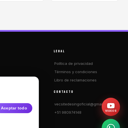
LEGAL
Política de privacidad
Términos y condiciones
Libro de reclamaciones
os
CONTACTO
ecuentes
vecsitedesingoficial@gmail.com
Aceptar todo
VIDEOS
+51 980974148