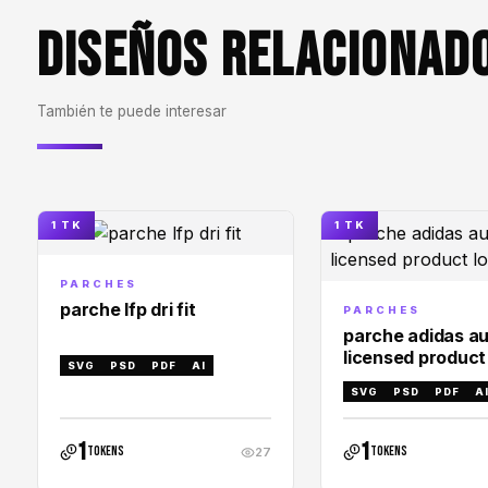
DISEÑOS RELACIONAD
También te puede interesar
1 TK
1 TK
PARCHES
parche lfp dri fit
PARCHES
parche adidas au
licensed product
SVG
PSD
PDF
AI
SVG
PSD
PDF
A
1
1
tokens
tokens
27