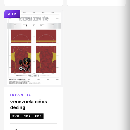
2 TK
INFANTIL
venezuela niños
desing
SVG
CDR
PDF