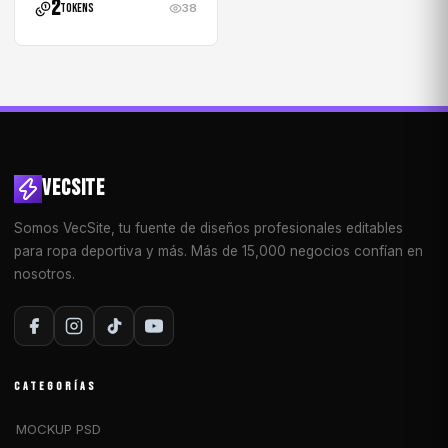
2
tokens
38
VECSITE
Somos VecSite, tu fuente de diseños profesionales editables
para ropa deportiva y más. Más de 15,000 negocios confían en
nosotros.
CATEGORÍAS
MOCKUP PSD