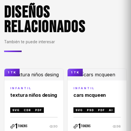
DISEÑOS
RELACIONADOS
También te puede interesar
1 TK
1 TK
INFANTIL
INFANTIL
textura niños desing
cars mcqueen
SVG
CDR
PDF
SVG
PSD
PDF
AI
1
1
tokens
tokens
30
36