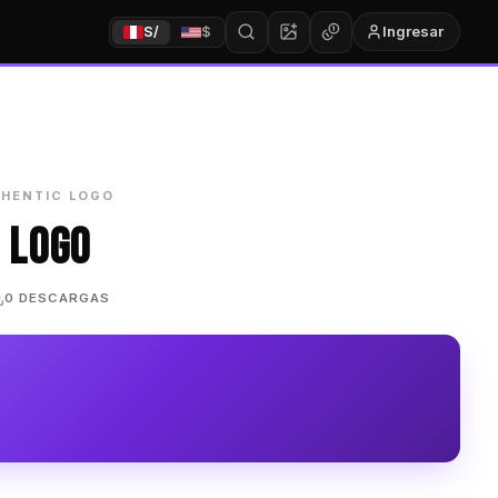
Ingresar
S/
$
HENTIC LOGO
 LOGO
0 DESCARGAS