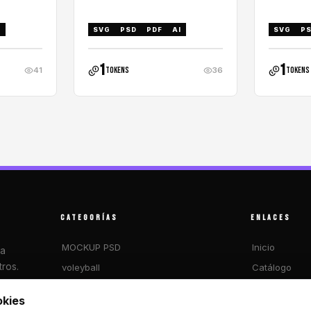
I
SVG
P
SVG
PSD
PDF
AI
1
1
tokens
tokens
41
36
CATEGORÍAS
ENLACES
MOCKUP PSD
Inicio
ra
ros.
voleyball
Catálogo
FUTSAL
Blog
okies
2026 MUNDIAL
Sobre nosotr