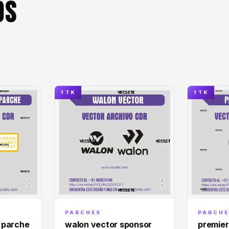
OS
1 TK
1 TK
PARCHE
PARCHES
 parche
premier
walon vector sponsor