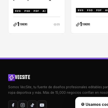
SVG
PSD
PDF
A
SVG
PSD
PDF
AI
1
1
tokens
tokens
25
VECSITE
Somos VecSite, tu fuente de diseños profesionales editables pa
ropa deportiva y más. Más de 15,000 negocios confían en nosot
🍪 Usamos co