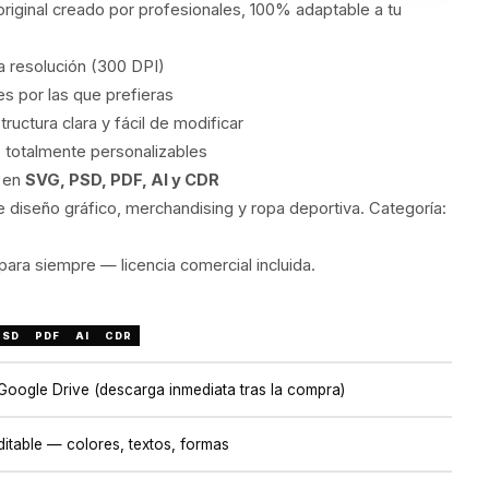
original creado por profesionales, 100% adaptable a tu
ta resolución (300 DPI)
s por las que prefieras
uctura clara y fácil de modificar
 totalmente personalizables
s en
SVG, PSD, PDF, AI y CDR
 diseño gráfico, merchandising y ropa deportiva. Categoría:
ara siempre — licencia comercial incluida.
PSD
PDF
AI
CDR
 Google Drive (descarga inmediata tras la compra)
itable — colores, textos, formas