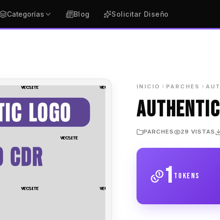
Categorías
Blog
Solicitar Diseño
INICIO
PARCHES
AUT
AUTHENTIC
PARCHES
29 VISTAS
1
tokens