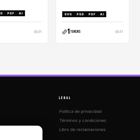
SD
PDF
AI
SVG
PSD
PDF
AI
1
tokens
21
21
LEGAL
Política de privacidad
Términos y condiciones
Libro de reclamaciones
os