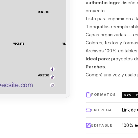
authentic logo
: diseño 
proyecto.
Listo para imprimir en al
Tipografías reemplazable
Capas organizadas — estr
Colores, textos y formas
Archivos 100% editable
Ideal para:
proyectos de
Parches
.
Comprá una vez y usalo p
FORMATOS
SVG
Link de
ENTREGA
100% ed
EDITABLE