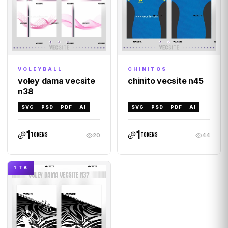
VOLEYBALL
CHINITOS
voley dama vecsite
chinito vecsite n45
n38
SVG
PSD
PDF
AI
SVG
PSD
PDF
AI
1
1
tokens
tokens
20
44
1 TK