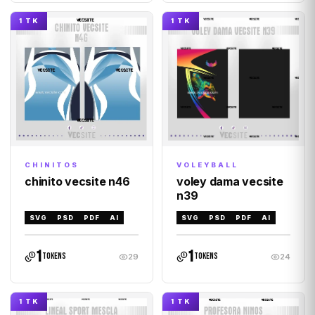
1 TK
1 TK
VOLEYBALL
CHINITOS
voley dama vecsite
chinito vecsite n46
n39
SVG
PSD
PDF
AI
SVG
PSD
PDF
AI
1
1
tokens
tokens
29
24
1 TK
1 TK