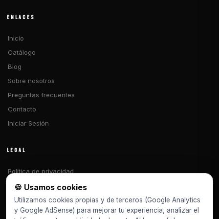
ENLACES
Inicio
Catálogo
Blog
Sobre nosotros
Preguntas frecuentes
Contacto
Iniciar Sesión
LEGAL
Política de privacidad
Términos y condiciones
🍪 Usamos cookies
Libro de reclamaciones
Utilizamos cookies propias y de terceros (Google Analytics
y Google AdSense) para mejorar tu experiencia, analizar el