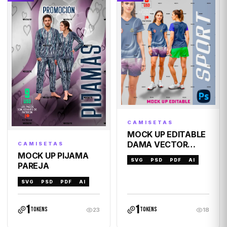
CAMISETAS
MOCK UP EDITABLE
DAMA VECTOR
CAMISETAS
SPORT
MOCK UP PIJAMA
SVG
PSD
PDF
AI
PAREJA
SVG
PSD
PDF
AI
1
1
tokens
tokens
23
18