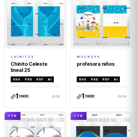
MOCKUPS
CHINITOS
profesora niños
Chinito Celeste
lineal 25
SVG
PSD
PDF
AI
SVG
PSD
PDF
AI
1
1
tokens
tokens
26
24
1 TK
1 TK