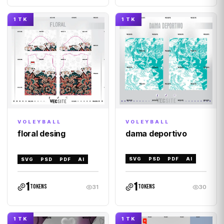
1 TK
1 TK
VOLEYBALL
VOLEYBALL
dama deportivo
floral desing
SVG
PSD
PDF
AI
SVG
PSD
PDF
AI
1
1
tokens
tokens
31
30
1 TK
1 TK