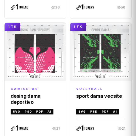
1
1
tokens
tokens
26
56
1 TK
1 TK
CAMISETAS
VOLEYBALL
desing dama
sport dama vecsite
deportivo
SVG
PSD
PDF
AI
SVG
PSD
PDF
AI
1
1
tokens
tokens
21
21