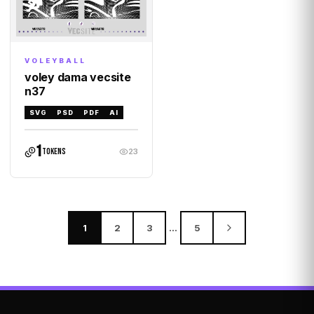
VOLEYBALL
voley dama vecsite
n37
SVG
PSD
PDF
AI
1
tokens
23
1
2
3
…
5