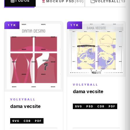
TODOS
(60)
(132
MOCKUP PSD
VOLEYBALL
1 TK
1 TK
VOLEYBALL
dama vecsite
VOLEYBALL
dama vecsite
SVG
PSD
CDR
PDF
SVG
CDR
PDF