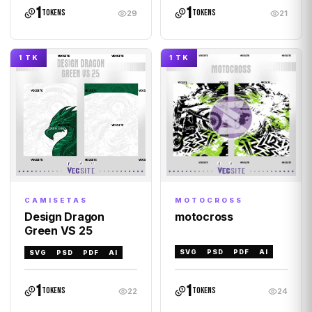
1
1
tokens
tokens
29
21
1 TK
1 TK
MOTOCROSS
CAMISETAS
motocross
Design Dragon
Green VS 25
SVG
PSD
PDF
AI
SVG
PSD
PDF
AI
1
1
tokens
tokens
22
24