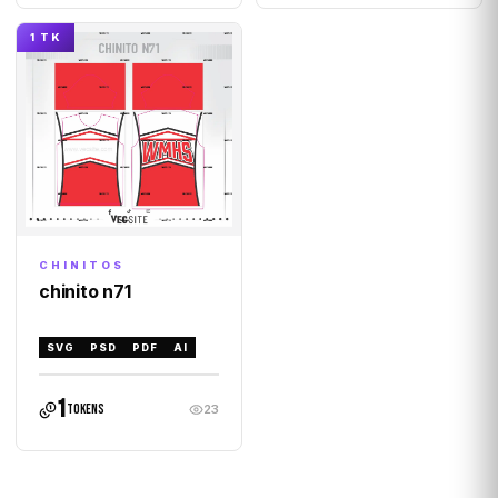
1 TK
CHINITOS
chinito n71
SVG
PSD
PDF
AI
1
tokens
23