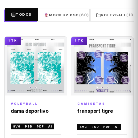
TODOS
(60)
(132
MOCKUP PSD
VOLEYBALL
1 TK
1 TK
VOLEYBALL
CAMISETAS
dama deportivo
fransport tigre
SVG
PSD
PDF
AI
SVG
PSD
PDF
AI