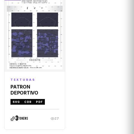
TEXTURAS
PATRON
DEPORTIVO
SVG
CDR
PDF
3
tokens
27