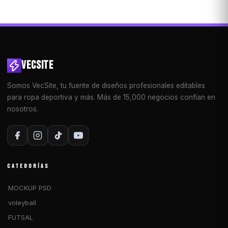
VECSITE
Somos VecSite, tu fuente de diseños profesionales editables
para ropa deportiva y más. Más de 15,000 negocios confían en
nosotros.
CATEGORÍAS
MOCKUP PSD
voleyball
FUTSAL