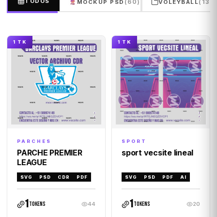
TODOS
(60)
(132
MOCKUP PSD
VOLEYBALL
1 TK
1 TK
PARCHES
SPORT
PARCHE PREMIER
sport vecsite lineal
LEAGUE
SVG
PSD
CDR
PDF
SVG
PSD
PDF
AI
1
1
tokens
tokens
44
20