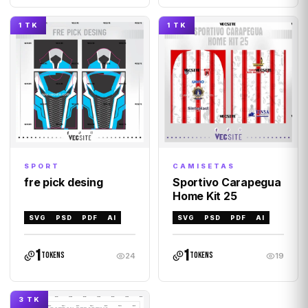
1 TK
1 TK
CAMISETAS
SPORT
Sportivo Carapegua
fre pick desing
Home Kit 25
SVG
PSD
PDF
AI
SVG
PSD
PDF
AI
1
1
tokens
tokens
24
19
3 TK