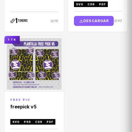
SVG
CDR
PDF
1
DESCARGAR
tokens
43
19
1 TK
FREE PIC
freepick v5
SVG
PSD
CDR
PDF