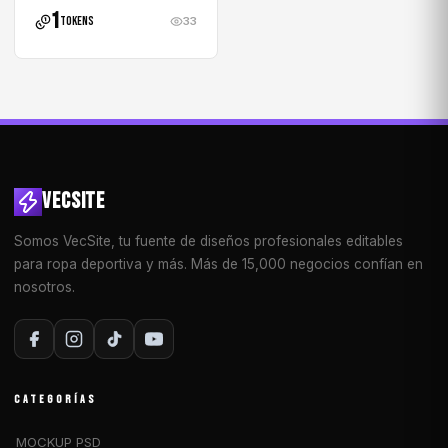
1
tokens
33
VECSITE
Somos VecSite, tu fuente de diseños profesionales editables
para ropa deportiva y más. Más de 15,000 negocios confían en
nosotros.
CATEGORÍAS
MOCKUP PSD