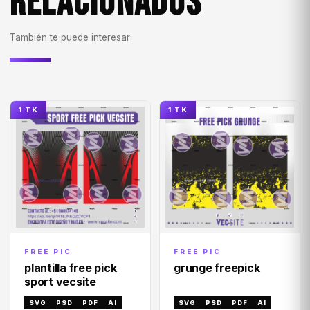
RELACIONADOS
También te puede interesar
1 TK
1 TK
FREE PIC
FREE PIC
plantilla free pick
grunge freepick
sport vecsite
SVG
PSD
PDF
AI
SVG
PSD
PDF
AI