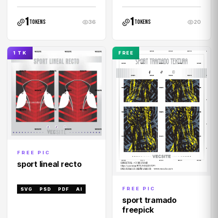
1
1
tokens
tokens
36
20
1 TK
FREE
FREE PIC
sport lineal recto
FREE PIC
SVG
PSD
PDF
AI
sport tramado
freepick