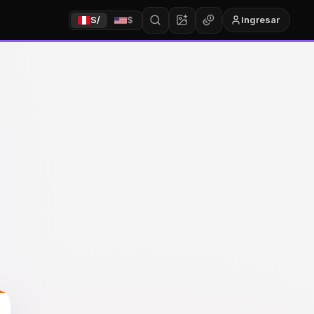
Ingresar
S/
$