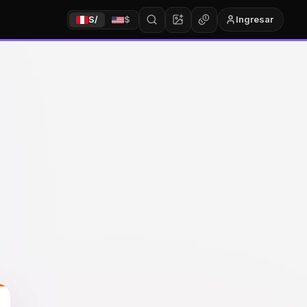
Ingresar
S/
$