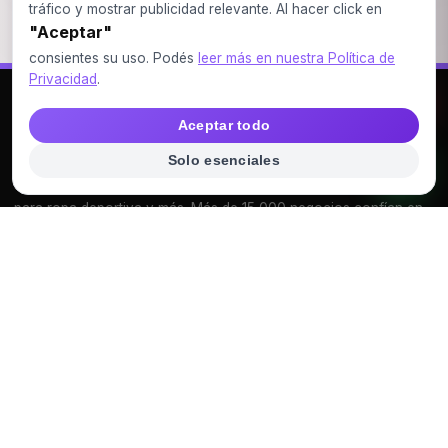
tráfico y mostrar publicidad relevante. Al hacer click en
"Aceptar"
consientes su uso. Podés
leer más en nuestra Política de
Privacidad
.
VIDEOS
Aceptar todo
VECSITE
Solo esenciales
Somos VecSite, tu fuente de diseños profesionales editables
para ropa deportiva y más. Más de 15,000 negocios confían en
nosotros.
CATEGORÍAS
MOCKUP PSD
voleyball
FUTSAL