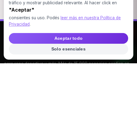
tráfico y mostrar publicidad relevante. Al hacer click en
"Aceptar"
consientes su uso. Podés
leer más en nuestra Política de
Privacidad
.
VIDEOS
Aceptar todo
VECSITE
Solo esenciales
Somos VecSite, tu fuente de diseños profesionales editables
para ropa deportiva y más. Más de 15,000 negocios confían en
nosotros.
CATEGORÍAS
MOCKUP PSD
voleyball
FUTSAL