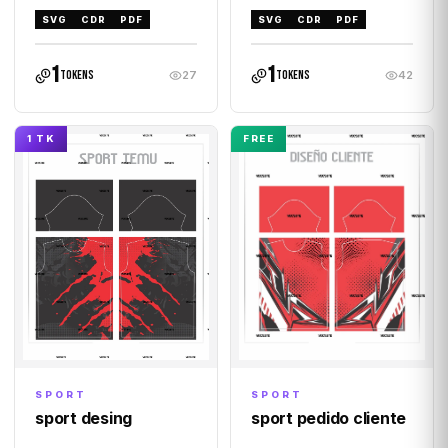
SVG
CDR
PDF
SVG
CDR
PDF
1
1
tokens
tokens
27
42
1 TK
FREE
SPORT
SPORT
sport desing
sport pedido cliente