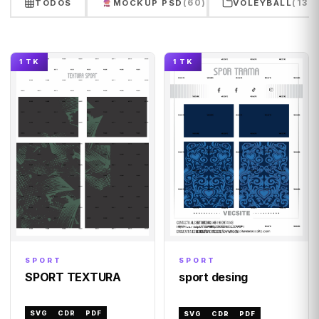
(60)
(132
TODOS
MOCKUP PSD
VOLEYBALL
1 TK
1 TK
SPORT
SPORT
SPORT TEXTURA
sport desing
SVG
CDR
PDF
SVG
CDR
PDF