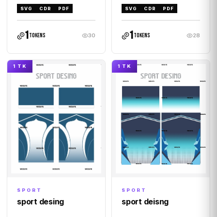
SVG
CDR
PDF
SVG
CDR
PDF
1
1
tokens
tokens
30
28
1 TK
1 TK
SPORT
SPORT
sport desing
sport deisng