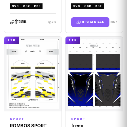
SVG
CDR
PDF
SVG
CDR
PDF
1
DESCARGAR
tokens
57
26
1 TK
1 TK
SPORT
SPORT
ROMBOS SPORT
freep