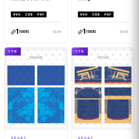
SVG
CDR
PDF
SVG
CDR
PDF
1
1
tokens
tokens
29
36
1 TK
1 TK
SPORT
SPORT