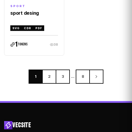
SPORT
sport desing
SVG
CDR
PDF
1
tokens
38
1
2
3
…
8
VECSITE