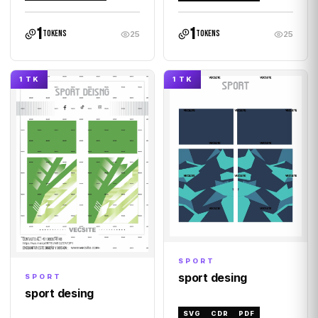
1
1
tokens
tokens
25
25
1 TK
1 TK
SPORT
sport desing
SPORT
sport desing
SVG
CDR
PDF