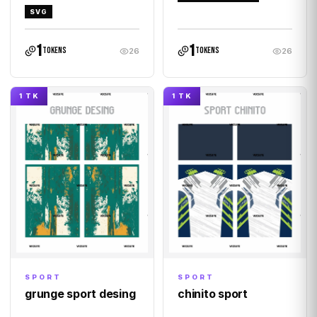
SVG
1
1
tokens
tokens
26
26
1 TK
1 TK
SPORT
SPORT
grunge sport desing
chinito sport