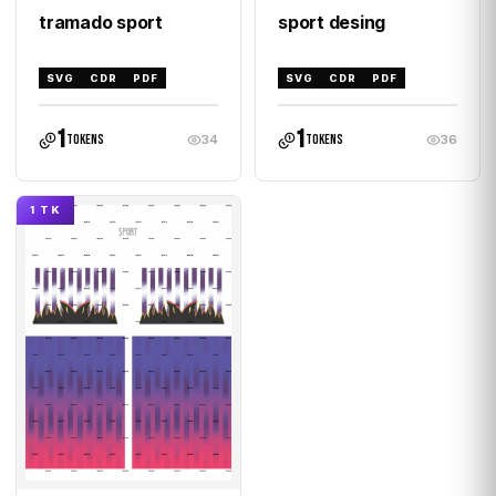
tramado sport
sport desing
SVG
CDR
PDF
SVG
CDR
PDF
1
1
tokens
tokens
34
36
1 TK