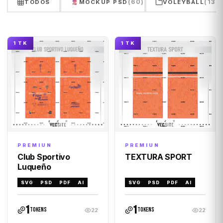
(60)
(132
TODOS
MOCKUP PSD
VOLEYBALL
1 TK
1 TK
PREMIUN
PREMIUN
Club Sportivo
TEXTURA SPORT
Luqueño
SVG
PSD
PDF
AI
SVG
PSD
PDF
AI
1
1
tokens
tokens
22
22