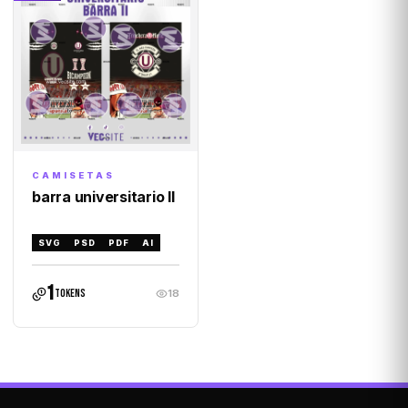
CAMISETAS
barra universitario II
SVG
PSD
PDF
AI
1
tokens
18