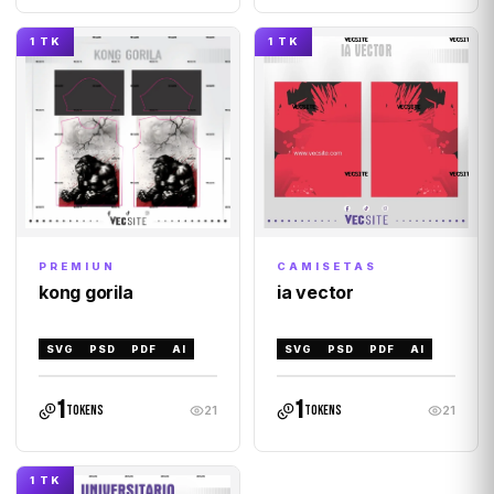
1 TK
1 TK
CAMISETAS
PREMIUN
ia vector
kong gorila
SVG
PSD
PDF
AI
SVG
PSD
PDF
AI
1
1
tokens
tokens
21
21
1 TK