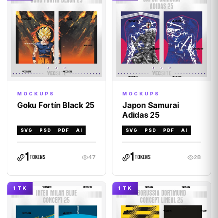
MOCKUPS
MOCKUPS
Goku Fortín Black 25
Japon Samurai
Adidas 25
SVG
PSD
PDF
AI
SVG
PSD
PDF
AI
1
1
tokens
tokens
47
28
1 TK
1 TK