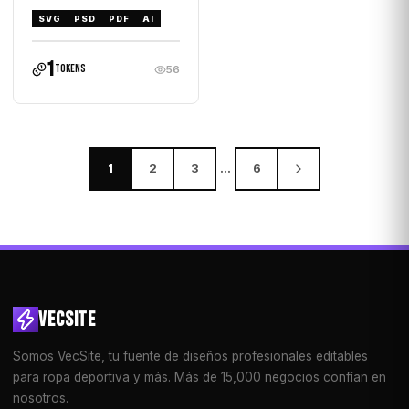
SVG
PSD
PDF
AI
1
tokens
56
1
2
3
…
6
VECSITE
Somos VecSite, tu fuente de diseños profesionales editables
para ropa deportiva y más. Más de 15,000 negocios confían en
nosotros.