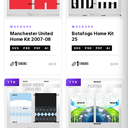
MOCKUPS
MOCKUPS
Manchester United
Botafogo Home Kit
Home Kit 2007-08
25
SVG
PSD
PDF
AI
SVG
PSD
PDF
AI
1
1
tokens
tokens
24
26
1 TK
1 TK