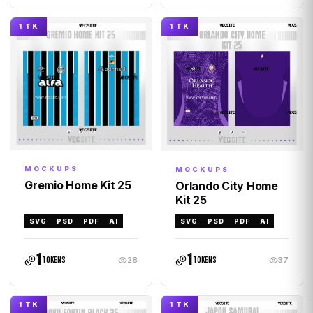
1 TK
1 TK
MOCKUPS
MOCKUPS
Gremio Home Kit 25
Orlando City Home
Kit 25
SVG
PSD
PDF
AI
SVG
PSD
PDF
AI
1
1
tokens
tokens
28
37
1 TK
1 TK