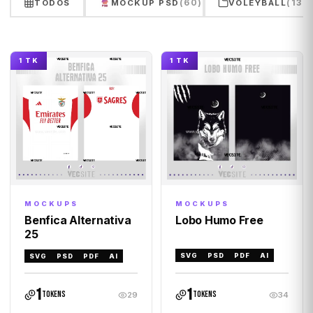
(60)
(132
TODOS
MOCKUP PSD
VOLEYBALL
1 TK
1 TK
MOCKUPS
MOCKUPS
Lobo Humo Free
Benfica Alternativa
25
SVG
PSD
PDF
AI
SVG
PSD
PDF
AI
1
1
tokens
tokens
29
34