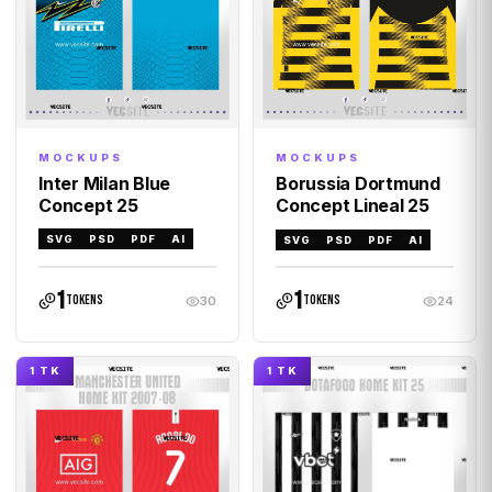
MOCKUPS
MOCKUPS
Inter Milan Blue
Borussia Dortmund
Concept 25
Concept Lineal 25
SVG
PSD
PDF
AI
SVG
PSD
PDF
AI
1
1
tokens
tokens
30
24
1 TK
1 TK