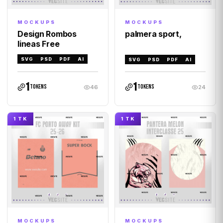
MOCKUPS
MOCKUPS
Design Rombos
palmera sport,
lineas Free
SVG
PSD
PDF
AI
SVG
PSD
PDF
AI
1
1
tokens
tokens
46
24
1 TK
1 TK
MOCKUPS
MOCKUPS