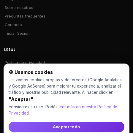
Sobre nosotros
Preguntas frecuentes
Contacto
Iniciar Sesión
LEGAL
Política de privacidad
Términos y condiciones
🍪 Usamos cookies
Libro de reclamaciones
Utilizamos cookies propias y de terceros (Google Analytics
y Google AdSense) para mejorar tu experiencia, analizar el
CONTACTO
tráfico y mostrar publicidad relevante. Al hacer click en
"Aceptar"
vecsitedesingoficial@gmail.com
consientes su uso. Podés
leer más en nuestra Política de
+51 980974148
Privacidad
.
VIDEOS
Aceptar todo