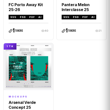
FC Porto Away Kit
Pantera Melon
25-26
Interclasse 25
SVG
PSD
PDF
AI
SVG
PSD
PDF
AI
1
1
tokens
tokens
40
21
1 TK
MOCKUPS
Arsenal Verde
Concept 25