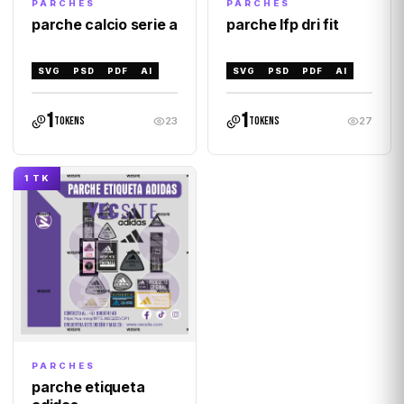
PARCHES
PARCHES
parche calcio serie a
parche lfp dri fit
SVG
PSD
PDF
AI
SVG
PSD
PDF
AI
1
1
tokens
tokens
23
27
1 TK
PARCHES
parche etiqueta