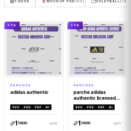
(60)
(132
TODOS
MOCKUP PSD
VOLEYBALL
1 TK
1 TK
PARCHES
PARCHES
parche adidas
adidas authentic
authentic licensed
product logo
SVG
PSD
PDF
AI
SVG
PSD
PDF
AI
1
1
tokens
tokens
30
51