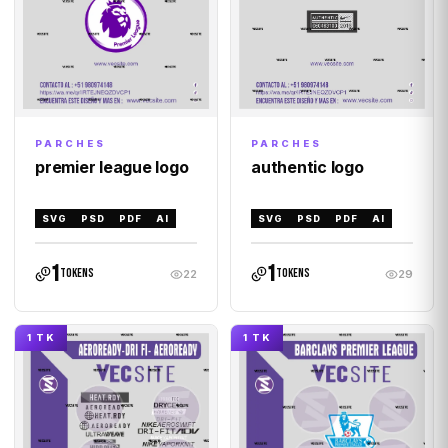
PARCHES
PARCHES
premier league logo
authentic logo
SVG
PSD
PDF
AI
SVG
PSD
PDF
AI
1
1
tokens
tokens
22
29
1 TK
1 TK