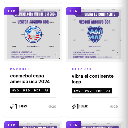
1 TK
1 TK
PARCHES
PARCHES
conmebol copa
vibra el continente
america usa 2024
logo
SVG
PSD
PDF
AI
SVG
PSD
PDF
AI
1
1
tokens
tokens
20
29
1 TK
1 TK