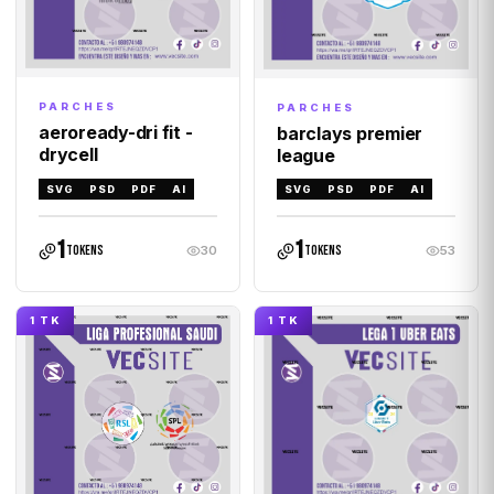
PARCHES
PARCHES
aeroready-dri fit -
barclays premier
drycell
league
SVG
PSD
PDF
AI
SVG
PSD
PDF
AI
1
1
tokens
tokens
30
53
1 TK
1 TK