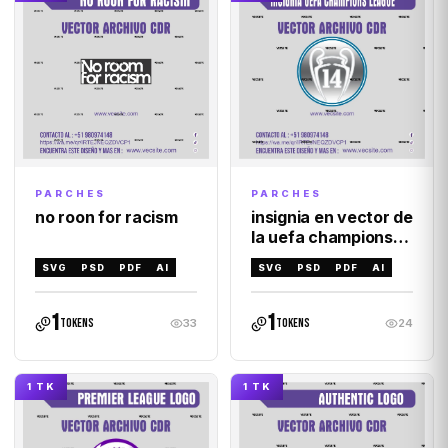
PARCHES
PARCHES
no roon for racism
insignia en vector de
la uefa champions
league
SVG
PSD
PDF
AI
SVG
PSD
PDF
AI
1
1
tokens
tokens
33
24
1 TK
1 TK