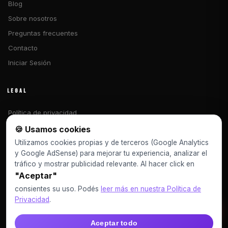
Blog
Sobre nosotros
Preguntas frecuentes
Contacto
Iniciar Sesión
LEGAL
Política de privacidad
Términos y condiciones
🍪 Usamos cookies
Libro de reclamaciones
Utilizamos cookies propias y de terceros (Google Analytics
y Google AdSense) para mejorar tu experiencia, analizar el
tráfico y mostrar publicidad relevante. Al hacer click en
CONTACTO
"Aceptar"
vecsitedesingoficial@gmail.com
consientes su uso. Podés
leer más en nuestra Política de
Privacidad
.
+51 980974148
VIDEOS
Aceptar todo