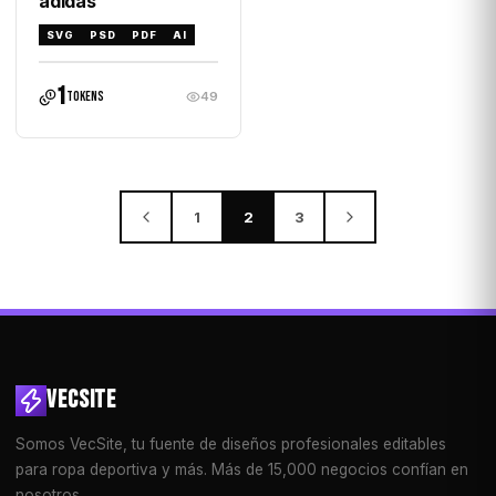
adidas
SVG
PSD
PDF
AI
1
tokens
49
1
2
3
VECSITE
Somos VecSite, tu fuente de diseños profesionales editables
para ropa deportiva y más. Más de 15,000 negocios confían en
nosotros.