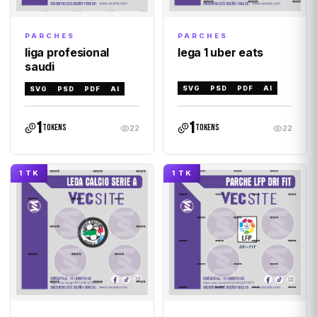
PARCHES
PARCHES
lega 1 uber eats
liga profesional
saudi
SVG
PSD
PDF
AI
SVG
PSD
PDF
AI
1
1
tokens
tokens
22
22
1 TK
1 TK